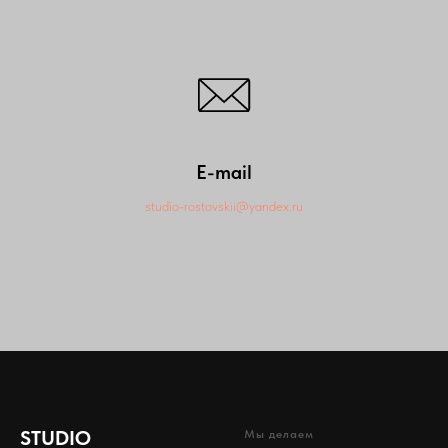
E-mail
studio-rostovskii@yandex.ru
STUDIO
Мы делаем