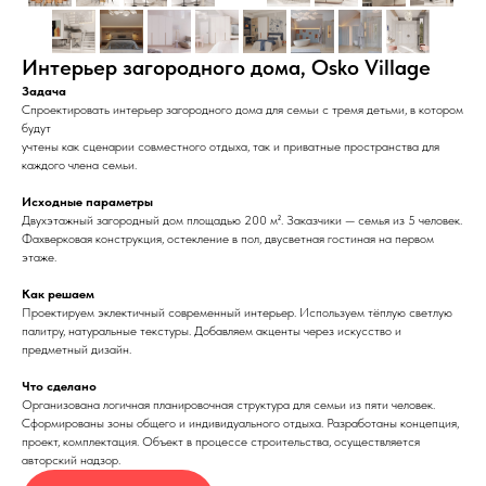
Интерьер загородного дома, Osko Village
Задача
Спроектировать интерьер загородного дома для семьи с тремя детьми, в котором
будут
учтены как сценарии совместного отдыха, так и приватные пространства для
каждого члена семьи.
Исходные параметры
Двухэтажный загородный дом площадью 200 м². Заказчики — семья из 5 человек.
Фахверковая конструкция, остекление в пол, двусветная гостиная на первом
этаже.
Как решаем
Проектируем эклектичный современный интерьер. Используем тёплую светлую
палитру, натуральные текстуры. Добавляем акценты через искусство и
предметный дизайн.
Что сделано
Организована логичная планировочная структура для семьи из пяти человек.
Сформированы зоны общего и индивидуального отдыха. Разработаны концепция,
проект, комплектация. Объект в процессе строительства, осуществляется
авторский надзор.