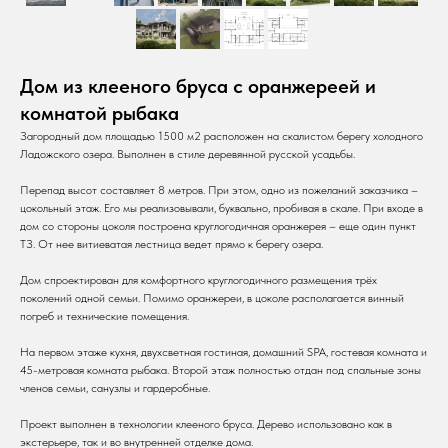
Дом из клееного бруса с оранжереей и
комнатой рыбака
Загородный дом площадью 1500 м2 расположен на скалистом берегу холодного
Ладожского озера. Выполнен в стиле деревянной русской усадьбы.
Перепад высот составляет 8 метров. При этом, одно из пожеланий заказчика –
цокольный этаж. Его мы реализовывали, буквально, пробивая в скале. При входе в
дом со стороны цоколя построена круглогодичная оранжерея – еще один пункт
ТЗ. От нее витиеватая лестница ведет прямо к берегу озера.
Дом спроектирован для комфортного круглогодичного размещения трёх
поколений одной семьи. Помимо оранжереи, в цоколе располагается винный
погреб и технические помещения.
На первом этаже кухня, двухсветная гостиная, домашний SPA, гостевая комната и
45-метровая комната рыбака. Второй этаж полностью отдан под спальные зоны
членов семьи, санузлы и гардеробные.
Проект выполнен в технологии клееного бруса. Дерево использовано как в
экстерьере, так и во внутренней отделке дома.