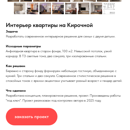
Интерьер квартиры на Кирочной
Задача
Разработать современное интерьерное решение для семьи с двумя детьми.
Исходные параметры
Анфиладная квартира в старом фонде, 100 м2. Невысокий потолок, узкий
коридор. В ТЗ светлые тона, два санузла, три изолированные спальни.
Как решаем
Бережно к старому фонду формируем небольшую гостиную, объединенную с
кухней. Три спальни и два санузла. Современное стилистическое решение в
спокойных тонах с яркими акцентами учитывает разный возраст и гендер детей.
Что сделано
Разработана концепция, планировочное решение, проект. Произведены работы
"под ключ". Проект реализован под контролем автора в 2025 году.
заказать проект